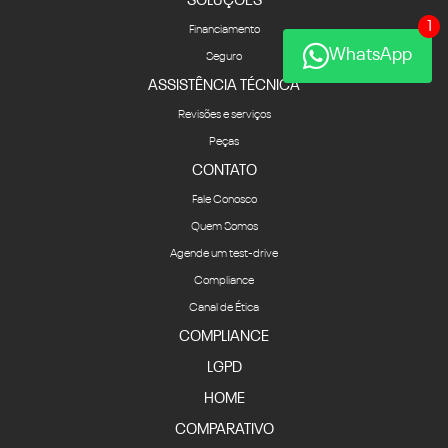
SOLUÇÕES
1
Financiamento
WhatsApp
Seguro
ASSISTÊNCIA TÉCNICA
Revisões e serviços
Peças
CONTATO
Fale Conosco
Quem Somos
Agende um test-drive
Compliance
Canal de Ética
COMPLIANCE
LGPD
HOME
COMPARATIVO