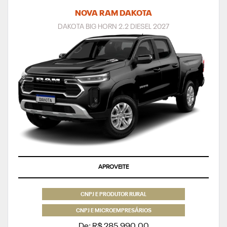
NOVA RAM DAKOTA
DAKOTA BIG HORN 2.2 DIESEL 2027
APROVEITE
CNPJ E PRODUTOR RURAL
CNPJ E MICROEMPRESÁRIOS
De: R$ 285.990,00