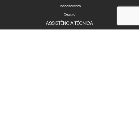
Financiamento
Seguro
ASSISTÊNCIA TÉCNICA
Revisões e serviços
Peças
CONTATO
Fale Conosco
Quem Somos
Agende um test-drive
Compliance
Canal de Ética
COMPLIANCE
LGPD
HOME
COMPARATIVO