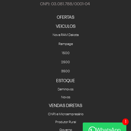
CNPJ: 03.081.788/0001-04
OFERTAS
VEICULOS
Nova RAM Dakota
Rampage
1500
2500
3500
ESTOQUE
Seminovos
Novos
VENDAS DIRETAS
CNPJ e Microempresário
1
Produtor Rural
WhatsApp
Governo