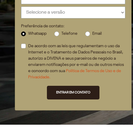
Preferência de contato:
Whatsapp
Telefone
Email
De acordo com as leis que regulamentam o uso da
Internet e o Tratamento de Dados Pessoais no Brasil,
autorizo a DIVENA e seus parceiros de negócio a
enviarem notificações por e-mail ou de outros meios
e concordo com sua
Política de Termos de Uso e de
Privacidade.
ENTRAR EM CONTATO