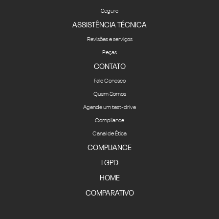
Seguro
ASSISTÊNCIA TÉCNICA
Revisões e serviços
Peças
CONTATO
Fale Conosco
Quem Somos
Agende um test-drive
Compliance
Canal de Ética
COMPLIANCE
LGPD
HOME
COMPARATIVO