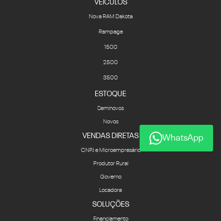
VEICULOS
Nova RAM Dakota
Rampage
1500
2500
3500
ESTOQUE
Seminovos
Novos
VENDAS DIRETAS
WhatsApp
CNPJ e Microempresário
Produtor Rural
Governo
Locadora
SOLUÇÕES
Financiamento