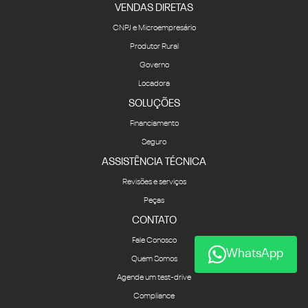
VENDAS DIRETAS
CNPJ e Microempresário
Produtor Rural
Governo
Locadora
SOLUÇÕES
Financiamento
Seguro
ASSISTÊNCIA TÉCNICA
Revisões e serviços
Peças
CONTATO
Fale Conosco
WhatsApp
Quem Somos
Agende um test-drive
Compliance