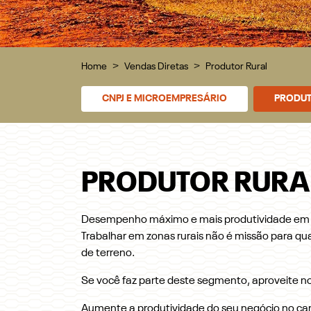
Home
Vendas Diretas
Produtor Rural
CNPJ E MICROEMPRESÁRIO
PRODUT
PRODUTOR RURA
Desempenho máximo e mais produtividade em q
Trabalhar em zonas rurais não é missão para qua
de terreno.
Se você faz parte deste segmento, aproveite nos
Aumente a produtividade do seu negócio no c