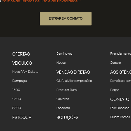
a
Política de Termos de Uso e de Privacidade. *
ENTRAR EM CONTATO
OFERTAS
Seminovos
Financiamento
VEICULOS
Novos
Seguro
Nova RAM Dakota
VENDAS DIRETAS
ASSISTÊN
Rampage
CNPJ e Microempresário
Revisões e ser
1500
Produtor Rural
Peças
2500
Governo
CONTATO
3500
Locadora
Fale Conosco
ESTOQUE
SOLUÇÕES
Quem Somos