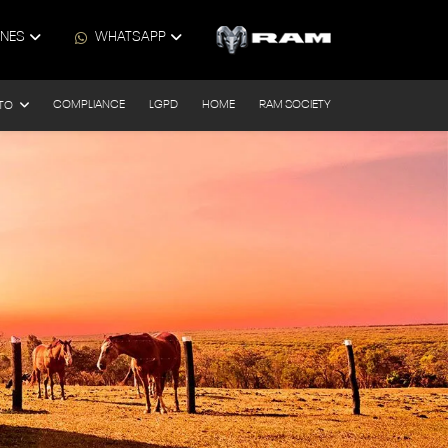
ONES
WHATSAPP
COMPLIANCE
LGPD
HOME
RAM SOCIETY
TO