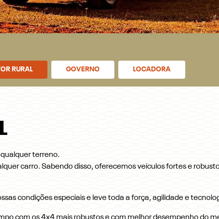
OR RURAL
GOVERNO
LOCADORA
L
ualquer terreno.
lquer carro. Sabendo disso, oferecemos veículos fortes e robusto
sas condições especiais e leve toda a força, agilidade e tecnolog
ampo com os 4x4 mais robustos e com melhor desempenho do m