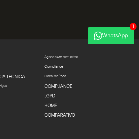
1
WhatsApp
Agende um test-drive
Compliance
CIA TÉCNICA
Canal de Ética
viços
COMPLIANCE
LGPD
HOME
COMPARATIVO