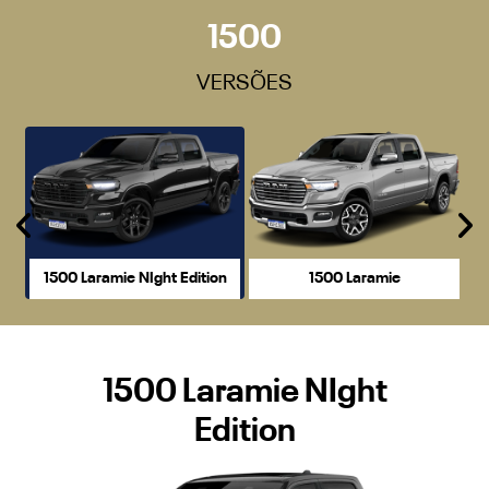
1500
VERSÕES
Anterior
P
1500 Laramie NIght Edition
1500 Laramie
1500 Laramie NIght
Edition