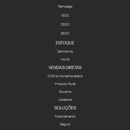
Rampage
1500
2500
3500
ESTOQUE
Seminovos
Novos
VENDAS DIRETAS
CNPJ e Microempresário
Produtor Rural
Governo
Locadora
SOLUÇÕES
Financiamento
Seguro