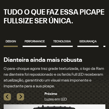
TUDO O QUE FAZ ESSA PICAPE
FULLSIZE SER ÚNICA.
DESIGN
PERFORMANCE
TECNOLOGIA
SEGURANÇA
IN
ta
Luzes em LED
, o logo da Ram
A Ram 2500 chega com assinatura luminosa, nov
ll LED receberam
lanternas totalmente em LED, incluindo luzes alta
onente e
de neblina, setas dianteiras, traseiras e até mes
retrovisor. Para completar, os faróis oferecem s
comutação automática, garantindo mais conforto 
Previous
Next