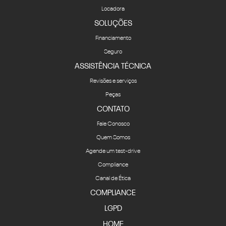
Locadora
SOLUÇÕES
Financiamento
Seguro
ASSISTÊNCIA TÉCNICA
Revisões e serviços
Peças
CONTATO
Fale Conosco
Quem Somos
Agende um test-drive
Compliance
Canal de Ética
COMPLIANCE
LGPD
HOME