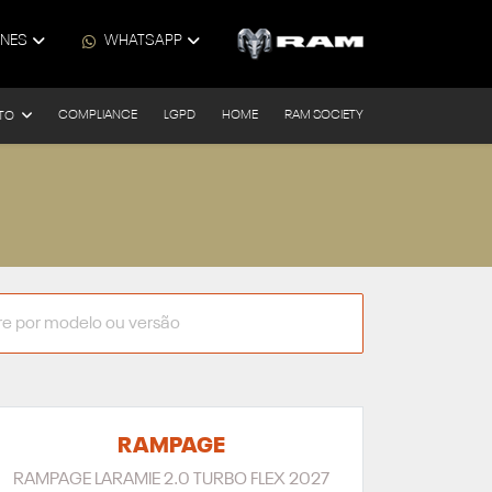
ONES
WHATSAPP
COMPLIANCE
LGPD
HOME
RAM SOCIETY
TO
RAMPAGE
RAMPAGE LARAMIE 2.0 TURBO FLEX 2027