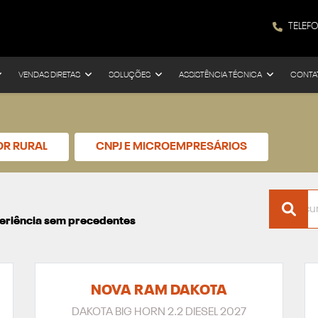
TELEF
VENDAS DIRETAS
SOLUÇÕES
ASSISTÊNCIA TÉCNICA
CONTA
OR RURAL
CNPJ E MICROEMPRESÁRIOS
xperiência sem precedentes
NOVA RAM DAKOTA
DAKOTA BIG HORN 2.2 DIESEL 2027