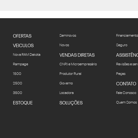
OFERTAS
Seminovos
Financiamento
VEICULOS
Novos
Seguro
Nova RAM Dakota
VENDAS DIRETAS
ASSISTÊN
Rampage
CNPJ e Microempresário
Revisões e ser
1500
Produtor Rural
Peças
2500
Governo
CONTATO
3500
Locadora
Fale Conosco
ESTOQUE
SOLUÇÕES
Quem Somos