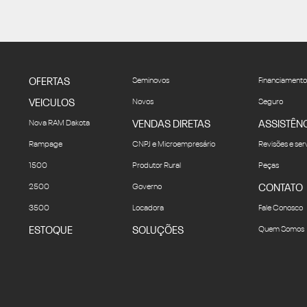
OFERTAS
Seminovos
Financiamento
VEICULOS
Novos
Seguro
Nova RAM Dakota
VENDAS DIRETAS
ASSISTÊN
Rampage
CNPJ e Microempresário
Revisões e ser
1500
Produtor Rural
Peças
2500
Governo
CONTATO
3500
Locadora
Fale Conosco
ESTOQUE
SOLUÇÕES
Quem Somos