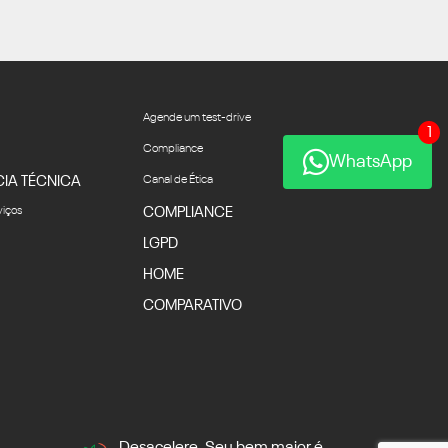
Agende um test-drive
1
Compliance
WhatsApp
CIA TÉCNICA
Canal de Ética
viços
COMPLIANCE
LGPD
HOME
COMPARATIVO