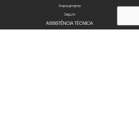
Financiamento
Seguro
ASSISTÊNCIA TÉCNICA
Revisões e serviços
Peças
CONTATO
Fale Conosco
Quem Somos
Agende um test-drive
Compliance
Canal de Ética
COMPLIANCE
LGPD
HOME
COMPARATIVO