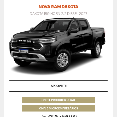
NOVA RAM DAKOTA
DAKOTA BIG HORN 2.2 DIESEL 2027
APROVEITE
CNPJ E PRODUTOR RURAL
CNPJ E MICROEMPRESÁRIOS
De: R$ 285.990,00