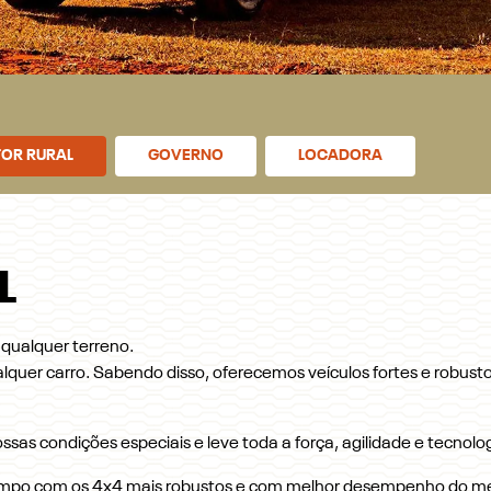
OR RURAL
GOVERNO
LOCADORA
L
ualquer terreno.
lquer carro. Sabendo disso, oferecemos veículos fortes e robusto
sas condições especiais e leve toda a força, agilidade e tecnolog
ampo com os 4x4 mais robustos e com melhor desempenho do m