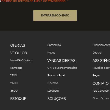
a
Política de Termos de Uso e de Privacidade. *
ENTRAR EM CONTATO
OFERTAS
Seminovos
Financiamento
VEICULOS
Novos
Seguro
Nova RAM Dakota
VENDAS DIRETAS
ASSISTÊN
Rampage
CNPJ e Microempresário
Revisões e ser
1500
Produtor Rural
Peças
2500
Governo
CONTATO
3500
Locadora
Fale Conosco
ESTOQUE
SOLUÇÕES
Quem Somos