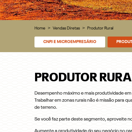
Home
Vendas Diretas
Produtor Rural
CNPJ E MICROEMPRESÁRIO
PRODUT
PRODUTOR RURA
Desempenho máximo e mais produtividade em q
Trabalhar em zonas rurais não é missão para qua
de terreno.
Se você faz parte deste segmento, aproveite nos
Aumente a produtividade do seu negócio no c