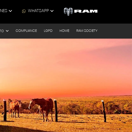
ONES
WHATSAPP
COMPLIANCE
LGPD
HOME
RAM SOCIETY
TO