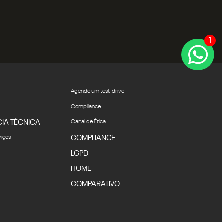
1
Agende um test-drive
Compliance
CIA TÉCNICA
Canal de Ética
viços
COMPLIANCE
LGPD
HOME
COMPARATIVO