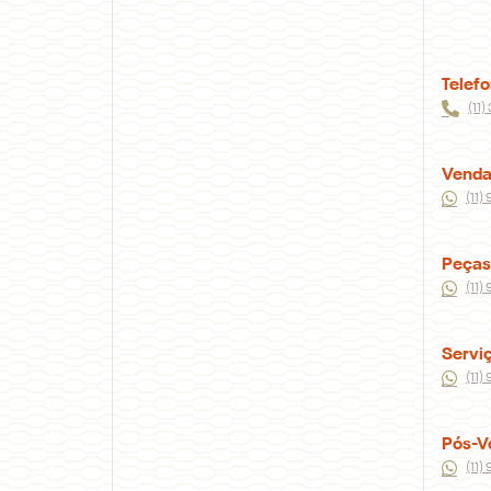
Telef
(11
Venda
(11)
Peças
(11
Servi
(11)
Pós-V
(11)