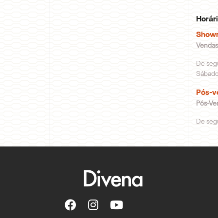
Horár
Show
Vendas
De segu
Sábado,
Pós-v
Pós-Ve
De segu