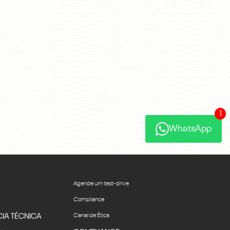
1
WhatsApp
Agende um test-drive
Compliance
CIA TÉCNICA
Canal de Ética