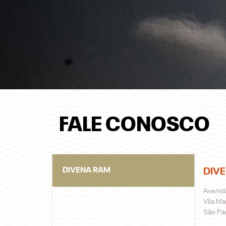
FALE CONOSCO
DIVENA RAM
DIV
Avenida
Vila Ma
São Pau