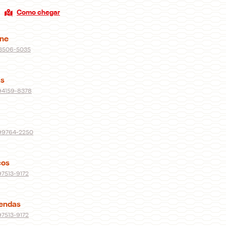
Como chegar
one
) 3506-5035
s
 94159-8378
) 99764-2250
ços
 97513-9172
endas
 97513-9172