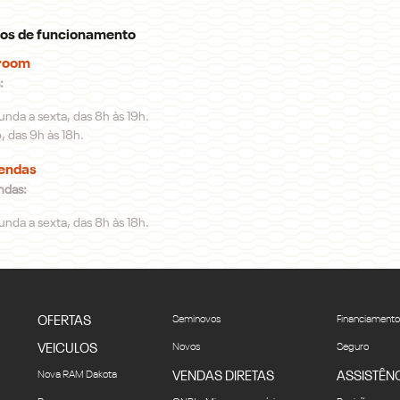
ios de funcionamento
room
:
nda a sexta, das 8h às 19h.
 das 9h às 18h.
endas
ndas:
nda a sexta, das 8h às 18h.
OFERTAS
Seminovos
Financiamento
VEICULOS
Novos
Seguro
Nova RAM Dakota
VENDAS DIRETAS
ASSISTÊN