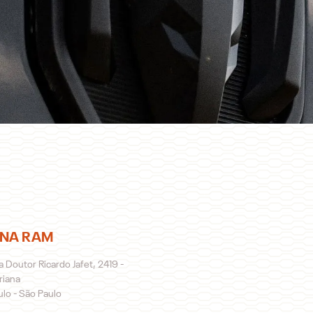
ENA RAM
 Doutor Ricardo Jafet, 2419 -
riana
lo - São Paulo