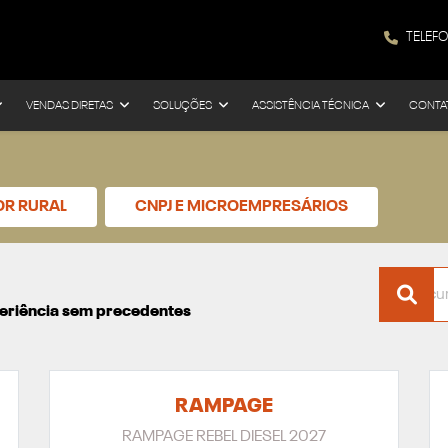
TELEF
VENDAS DIRETAS
SOLUÇÕES
ASSISTÊNCIA TÉCNICA
CONTA
OR RURAL
CNPJ E MICROEMPRESÁRIOS
xperiência sem precedentes
RAMPAGE
RAMPAGE REBEL DIESEL 2027