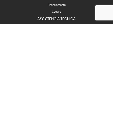
Financiamento
Seguro
ASSISTÊNCIA TÉCNICA
Revisões e serviços
Peças
CONTATO
Fale Conosco
Quem Somos
Agende um test-drive
Compliance
Canal de Ética
COMPLIANCE
LGPD
HOME
COMPARATIVO