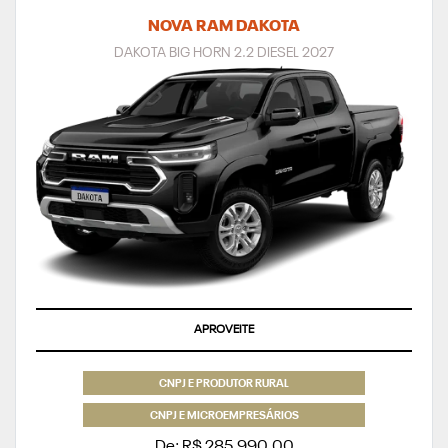
NOVA RAM DAKOTA
DAKOTA BIG HORN 2.2 DIESEL 2027
APROVEITE
CNPJ E PRODUTOR RURAL
CNPJ E MICROEMPRESÁRIOS
De: R$ 285.990,00