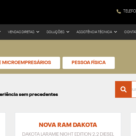
TELEF
VENDAS DIRETAS
SOLUÇÕES
ASSISTÊNCIA TÉCNICA
CONTA
 E MICROEMPRESÁRIOS
PESSOA FÍSICA
xperiência sem precedentes
NOVA RAM DAKOTA
DAKOTA LARAMIE NIGHT EDITION 2.2 DIESEL