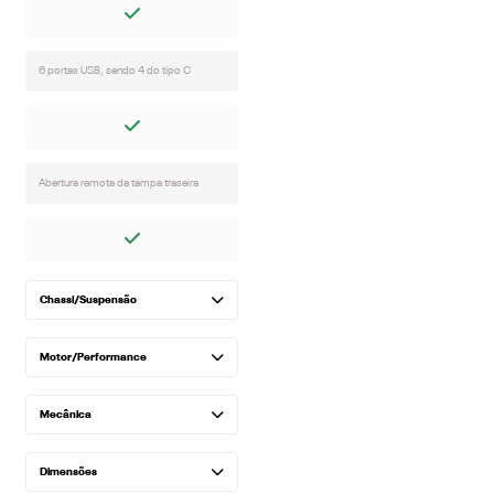
6 portas USB, sendo 4 do tipo C
Abertura remota da tampa traseira
Chassi/Suspensão
Motor/Performance
Mecânica
Dimensões