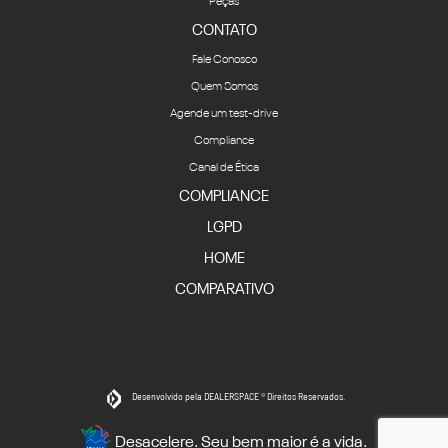
Peças
CONTATO
Fale Conosco
Quem Somos
Agende um test-drive
Compliance
Canal de Ética
COMPLIANCE
LGPD
HOME
COMPARATIVO
Desenvolvido pela DEALERSPACE ® Direitos Reservados.
Desacelere. Seu bem maior é a vida.