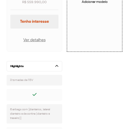
Adicionar modelo
R$ 559.990,00
Tenho interesse
Ver detalhes
Highlights
3 tomadas de 115V
6 airbags com [dianteiros, lateral
dianteiro e de cortina (dianteiro e
traseiro)]