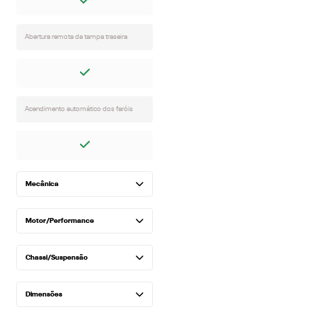
Abertura remota da tampa traseira
Acendimento automático dos faróis
Mecânica
Motor/Performance
Chassi/Suspensão
Dimensões