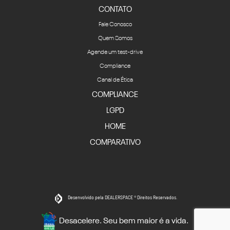
CONTATO
Fale Conosco
Quem Somos
Agende um test-drive
Compliance
Canal de Ética
COMPLIANCE
LGPD
HOME
COMPARATIVO
Desenvolvido pela DEALERSPACE ® Direitos Reservados.
Desacelere. Seu bem maior é a vida.